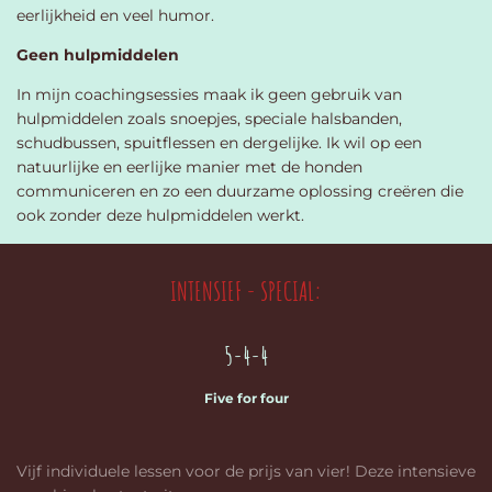
eerlijkheid en veel humor.
Geen hulpmiddelen
In mijn coachingsessies maak ik geen gebruik van
hulpmiddelen zoals snoepjes, speciale halsbanden,
schudbussen, spuitflessen en dergelijke. Ik wil op een
natuurlijke en eerlijke manier met de honden
communiceren en zo een duurzame oplossing creëren die
ook zonder deze hulpmiddelen werkt.
INTENSIEF - SPECIAL:
5-4-4
Five for four
Vijf individuele lessen voor de prijs van vier! Deze intensieve